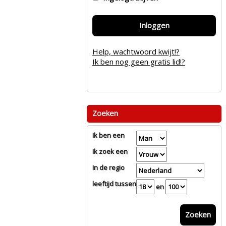
Inloggen
Help, wachtwoord kwijt!?
Ik ben nog geen gratis lid!?
Zoeken
Ik ben een
Ik zoek een
In de regio
leeftijd tussen
en
Zoeken