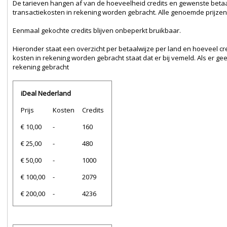
De tarieven hangen af van de hoeveelheid credits en gewenste betaa
transactiekosten in rekening worden gebracht. Alle genoemde prijzen, 
Eenmaal gekochte credits blijven onbeperkt bruikbaar.
Hieronder staat een overzicht per betaalwijze per land en hoeveel cred
kosten in rekening worden gebracht staat dat er bij vemeld. Als er g
rekening gebracht
iDeal Nederland
Prijs
Kosten
Credits
€ 10,00
-
160
€ 25,00
-
480
€ 50,00
-
1000
€ 100,00
-
2079
€ 200,00
-
4236