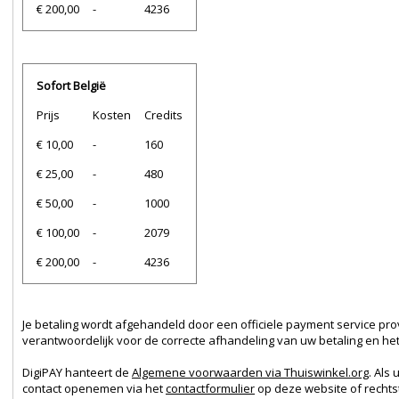
€ 200,00
-
4236
Sofort België
Prijs
Kosten
Credits
€ 10,00
-
160
€ 25,00
-
480
€ 50,00
-
1000
€ 100,00
-
2079
€ 200,00
-
4236
Je betaling wordt afgehandeld door een officiele payment service prov
verantwoordelijk voor de correcte afhandeling van uw betaling en het 
DigiPAY hanteert de
Algemene voorwaarden via Thuiswinkel.org
. Als
contact openemen via het
contactformulier
op deze website of rechts